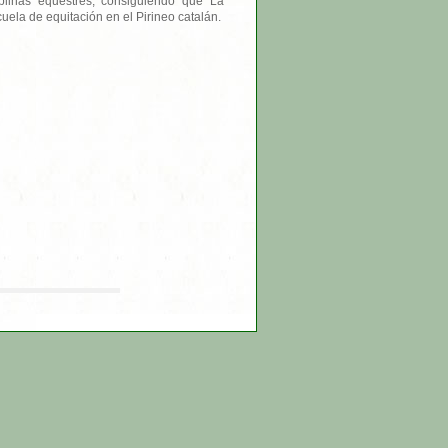
iplinas equestres, consiguiendo que La
la de equitación en el Pirineo catalán.