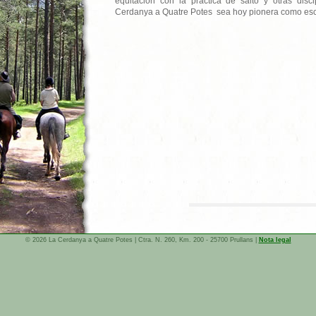
equitación con la práctica de salto y otras disc
Cerdanya a Quatre Potes sea hoy pionera como escue
© 2026 La Cerdanya a Quatre Potes | Ctra. N. 260, Km. 200 - 25700 Prullans |
Nota legal