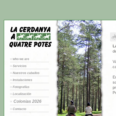
¿
L
de
who we are
V
Servicios
ca
Nuestros caballos
En
Instalaciones
so
Fotografías
p
P
Localización
Colonias 2026
Contacto