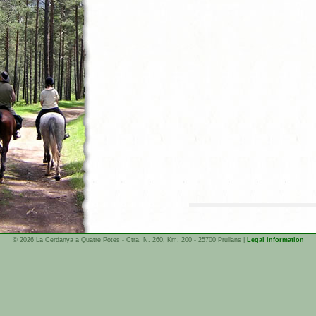
© 2026 La Cerdanya a Quatre Potes - Ctra. N. 260, Km. 200 - 25700 Prullans |
Legal information